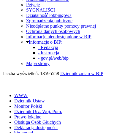
Petycje
SYGNALIŚCI
Działalność lobbingowa
Zgromadzenia publiczne
Nieodpłatne punkty pomocy prawnej
Ochrona danych osobowych
Informacje nieudostępnione w BIP
Informacje o BIP:
- Redakcja
- Instrukcja
- gov.pl/web/bip
Mapa strony
Liczba wyświetleń: 18595558
Dziennik zmian w BIP
WWW
Dziennik Ustaw
Monitor Polski
Dziennik Urz. Woj. Pom.
Prawo lokalne
Obsługa Osób Głuchych
Deklaracja dostępności
bip.gov.pl