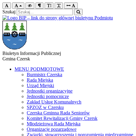
Szukaj
Biuletyn Informacji Publicznej
Gmina Czersk
MENU PODMIOTOWE
Burmistrz Czerska
Rada Miejska
Urząd Miejski
Jednostki organizacyjne
Jednostki pomocnicze
Zakład Usług Komunalnych
SPZOZ w Czersku
Czerska Gminna Rada Seniorów
Komitet Rewitalizacji Gminy Czersk
Młodzieżowa Rada Miejska
Organizacje pozarządowe
Związki, stowarzyszenia i porozumienia międzygminne