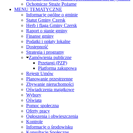
Ochotnicze Straże Pożarne
MENU TEMATYCZNE
Informacje ogólne o gminie
Statut Gminy Czersk
Herb i flaga Gminy Czersk
Raport o stanie gminy
Finanse gminy
Podatki i opłaty lokalne
Dostępność
Strategia i programy
Zamówienia publiczne
Przetargi (PZP)
Platforma zakupowa
Rejestr Umów
Planowanie przestrzenne
Zbywanie nieruchomości
Oświadczenia majątkowe
Wybory
Oświata
Pomoc społeczna
Oferty pracy
Ogłoszenia i obwieszczenia
Kontrole
Informacje o środowisku
Konsultacje Społeczne