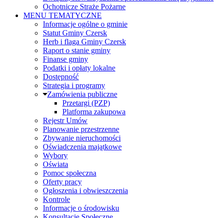
Ochotnicze Straże Pożarne
MENU TEMATYCZNE
Informacje ogólne o gminie
Statut Gminy Czersk
Herb i flaga Gminy Czersk
Raport o stanie gminy
Finanse gminy
Podatki i opłaty lokalne
Dostępność
Strategia i programy
Zamówienia publiczne
Przetargi (PZP)
Platforma zakupowa
Rejestr Umów
Planowanie przestrzenne
Zbywanie nieruchomości
Oświadczenia majątkowe
Wybory
Oświata
Pomoc społeczna
Oferty pracy
Ogłoszenia i obwieszczenia
Kontrole
Informacje o środowisku
Konsultacje Społeczne