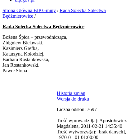
Strona Główna BIP Gminy
/
Rada Sołecka Sołectwa
Będźmierowice
/
Rada Sołecka Sołectwa Będźmierowice
Bożena Śpica – przewodnicząca,
Zbigniew Bielawski,
Kazimierz Grefka,
Katarzyna Kołodziej,
Barbara Rostankowska,
Jan Rostankowski,
Paweł Stopa.
Historia zmian
Wersja do druku
Liczba odsłon: 7697
Treść wprowadził(a): Apostołowicz
Magdalena, 2011-02-21 14:35:40
Treść wytworzył(a): [brak danych],
1970-01-01 01:00:00