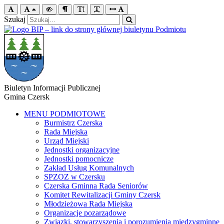
Szukaj
Biuletyn Informacji Publicznej
Gmina Czersk
MENU PODMIOTOWE
Burmistrz Czerska
Rada Miejska
Urząd Miejski
Jednostki organizacyjne
Jednostki pomocnicze
Zakład Usług Komunalnych
SPZOZ w Czersku
Czerska Gminna Rada Seniorów
Komitet Rewitalizacji Gminy Czersk
Młodzieżowa Rada Miejska
Organizacje pozarządowe
Związki, stowarzyszenia i porozumienia międzygminne