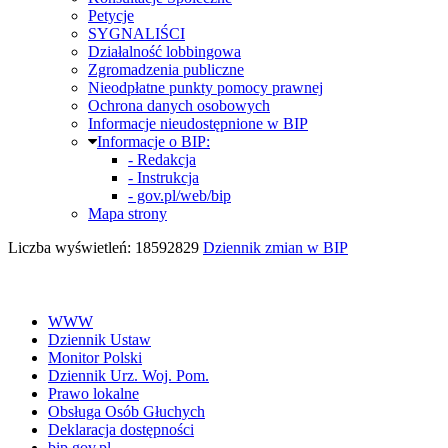
Petycje
SYGNALIŚCI
Działalność lobbingowa
Zgromadzenia publiczne
Nieodpłatne punkty pomocy prawnej
Ochrona danych osobowych
Informacje nieudostępnione w BIP
Informacje o BIP:
- Redakcja
- Instrukcja
- gov.pl/web/bip
Mapa strony
Liczba wyświetleń: 18592829
Dziennik zmian w BIP
WWW
Dziennik Ustaw
Monitor Polski
Dziennik Urz. Woj. Pom.
Prawo lokalne
Obsługa Osób Głuchych
Deklaracja dostępności
bip.gov.pl