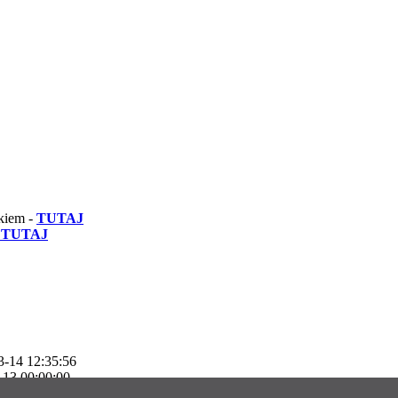
tkiem -
TUTAJ
TUTAJ
3-14 12:35:56
-13 00:00:00
:46