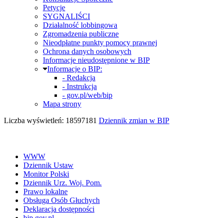
Petycje
SYGNALIŚCI
Działalność lobbingowa
Zgromadzenia publiczne
Nieodpłatne punkty pomocy prawnej
Ochrona danych osobowych
Informacje nieudostępnione w BIP
Informacje o BIP:
- Redakcja
- Instrukcja
- gov.pl/web/bip
Mapa strony
Liczba wyświetleń: 18597181
Dziennik zmian w BIP
WWW
Dziennik Ustaw
Monitor Polski
Dziennik Urz. Woj. Pom.
Prawo lokalne
Obsługa Osób Głuchych
Deklaracja dostępności
bip.gov.pl