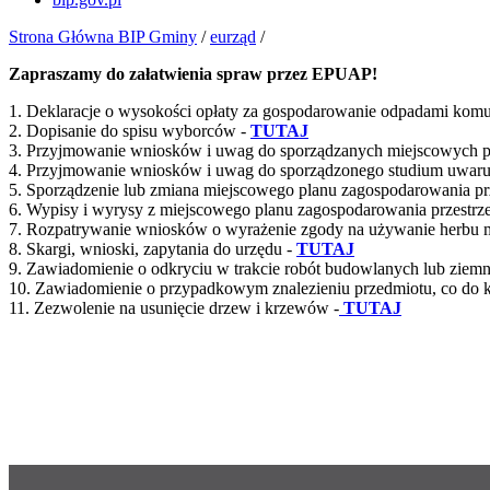
Strona Główna BIP Gminy
/
eurząd
/
Zapraszamy do załatwienia spraw przez EPUAP!
1. Deklaracje o wysokości opłaty za gospodarowanie odpadami kom
2. Dopisanie do spisu wyborców -
TUTAJ
3. Przyjmowanie wniosków i uwag do sporządzanych miejscowych 
4. Przyjmowanie wniosków i uwag do sporządzonego studium uwaru
5. Sporządzenie lub zmiana miejscowego planu zagospodarowania p
6. Wypisy i wyrysy z miejscowego planu zagospodarowania przestrz
7. Rozpatrywanie wniosków o wyrażenie zgody na używanie herbu m
8. Skargi, wnioski, zapytania do urzędu -
TUTAJ
9. Zawiadomienie o odkryciu w trakcie robót budowlanych lub ziemnyc
10. Zawiadomienie o przypadkowym znalezieniu przedmiotu, co do któ
11. Zezwolenie na usunięcie drzew i krzewów -
TUTAJ
CMS: Agencja Informatyczna
System mojbip.pl