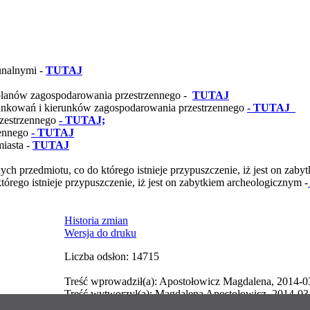
unalnymi -
TUTAJ
planów zagospodarowania przestrzennego -
TUTAJ
nkowań i kierunków zagospodarowania przestrzennego
- TUTAJ
rzestrzennego
- TUTAJ;
ennego
- TUTAJ
iasta -
TUTAJ
h przedmiotu, co do którego istnieje przypuszczenie, iż jest on zaby
rego istnieje przypuszczenie, iż jest on zabytkiem archeologicznym -
Historia zmian
Wersja do druku
Liczba odsłon: 14715
Treść wprowadził(a): Apostołowicz Magdalena, 2014-0
Treść wytworzył(a): Magdalena Apostołowicz, 2014-03
Poprzednia wersja dokumentu z dnia: 2014-03-13 10:09