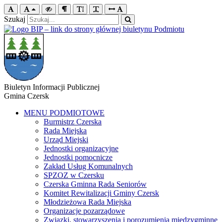
Szukaj
Biuletyn Informacji Publicznej
Gmina Czersk
MENU PODMIOTOWE
Burmistrz Czerska
Rada Miejska
Urząd Miejski
Jednostki organizacyjne
Jednostki pomocnicze
Zakład Usług Komunalnych
SPZOZ w Czersku
Czerska Gminna Rada Seniorów
Komitet Rewitalizacji Gminy Czersk
Młodzieżowa Rada Miejska
Organizacje pozarządowe
Związki, stowarzyszenia i porozumienia międzygminne