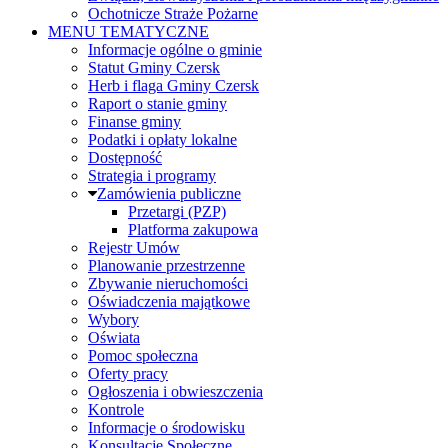
Ochotnicze Straże Pożarne
MENU TEMATYCZNE
Informacje ogólne o gminie
Statut Gminy Czersk
Herb i flaga Gminy Czersk
Raport o stanie gminy
Finanse gminy
Podatki i opłaty lokalne
Dostępność
Strategia i programy
Zamówienia publiczne
Przetargi (PZP)
Platforma zakupowa
Rejestr Umów
Planowanie przestrzenne
Zbywanie nieruchomości
Oświadczenia majątkowe
Wybory
Oświata
Pomoc społeczna
Oferty pracy
Ogłoszenia i obwieszczenia
Kontrole
Informacje o środowisku
Konsultacje Społeczne