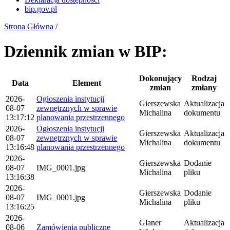
bip.gov.pl
Strona Główna
/
Dziennik zmian w BIP:
Dokonujący
Rodzaj
Data
Element
zmian
zmiany
2026-
Ogłoszenia instytucji
Gierszewska
Aktualizacja
08-07
zewnętrznych w sprawie
Michalina
dokumentu
13:17:12
planowania przestrzennego
2026-
Ogłoszenia instytucji
Gierszewska
Aktualizacja
08-07
zewnętrznych w sprawie
Michalina
dokumentu
13:16:48
planowania przestrzennego
2026-
Gierszewska
Dodanie
08-07
IMG_0001.jpg
Michalina
pliku
13:16:38
2026-
Gierszewska
Dodanie
08-07
IMG_0001.jpg
Michalina
pliku
13:16:25
2026-
Glaner
Aktualizacja
08-06
Zamówienia publiczne