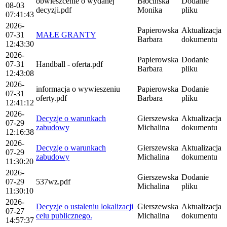
obwieszcenie o wydanej
Błocińska
Dodanie
08-03
decyzji.pdf
Monika
pliku
07:41:43
2026-
Papierowska
Aktualizacja
07-31
MAŁE GRANTY
Barbara
dokumentu
12:43:30
2026-
Papierowska
Dodanie
07-31
Handball - oferta.pdf
Barbara
pliku
12:43:08
2026-
informacja o wywieszeniu
Papierowska
Dodanie
07-31
oferty.pdf
Barbara
pliku
12:41:12
2026-
Decyzje o warunkach
Gierszewska
Aktualizacja
07-29
zabudowy
Michalina
dokumentu
12:16:38
2026-
Decyzje o warunkach
Gierszewska
Aktualizacja
07-29
zabudowy
Michalina
dokumentu
11:30:20
2026-
Gierszewska
Dodanie
07-29
537wz.pdf
Michalina
pliku
11:30:10
2026-
Decyzje o ustaleniu lokalizacji
Gierszewska
Aktualizacja
07-27
celu publicznego.
Michalina
dokumentu
14:57:37