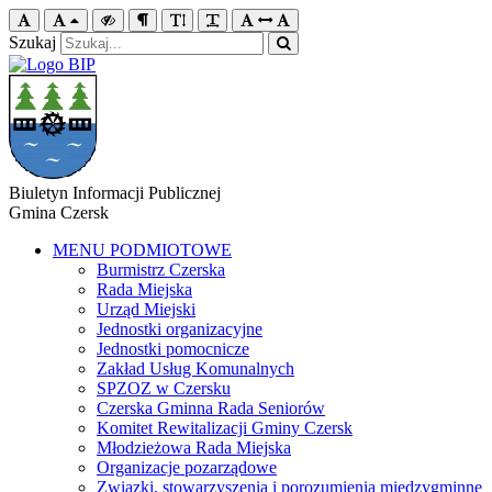
Szukaj
Biuletyn Informacji Publicznej
Gmina Czersk
MENU PODMIOTOWE
Burmistrz Czerska
Rada Miejska
Urząd Miejski
Jednostki organizacyjne
Jednostki pomocnicze
Zakład Usług Komunalnych
SPZOZ w Czersku
Czerska Gminna Rada Seniorów
Komitet Rewitalizacji Gminy Czersk
Młodzieżowa Rada Miejska
Organizacje pozarządowe
Związki, stowarzyszenia i porozumienia międzygminne