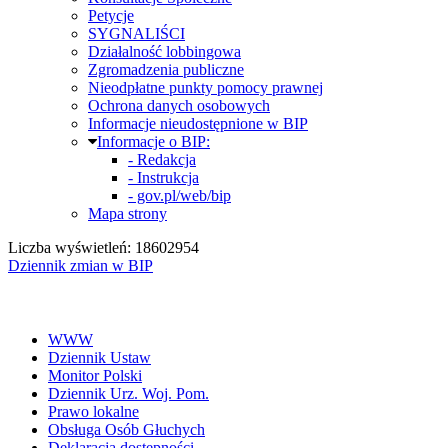
Petycje
SYGNALIŚCI
Działalność lobbingowa
Zgromadzenia publiczne
Nieodpłatne punkty pomocy prawnej
Ochrona danych osobowych
Informacje nieudostępnione w BIP
Informacje o BIP:
- Redakcja
- Instrukcja
- gov.pl/web/bip
Mapa strony
Liczba wyświetleń: 18602954
Dziennik zmian w BIP
WWW
Dziennik Ustaw
Monitor Polski
Dziennik Urz. Woj. Pom.
Prawo lokalne
Obsługa Osób Głuchych
Deklaracja dostępności