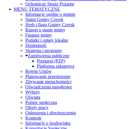
Ochotnicze Straże Pożarne
MENU TEMATYCZNE
Informacje ogólne o gminie
Statut Gminy Czersk
Herb i flaga Gminy Czersk
Raport o stanie gminy
Finanse gminy
Podatki i opłaty lokalne
Dostępność
Strategia i programy
Zamówienia publiczne
Przetargi (PZP)
Platforma zakupowa
Rejestr Umów
Planowanie przestrzenne
Zbywanie nieruchomości
Oświadczenia majątkowe
Wybory
Oświata
Pomoc społeczna
Oferty pracy
Ogłoszenia i obwieszczenia
Kontrole
Informacje o środowisku
Konsultacje Społeczne