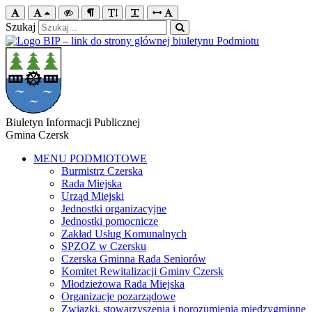
Szukaj
Biuletyn Informacji Publicznej
Gmina Czersk
MENU PODMIOTOWE
Burmistrz Czerska
Rada Miejska
Urząd Miejski
Jednostki organizacyjne
Jednostki pomocnicze
Zakład Usług Komunalnych
SPZOZ w Czersku
Czerska Gminna Rada Seniorów
Komitet Rewitalizacji Gminy Czersk
Młodzieżowa Rada Miejska
Organizacje pozarządowe
Związki, stowarzyszenia i porozumienia międzygminne