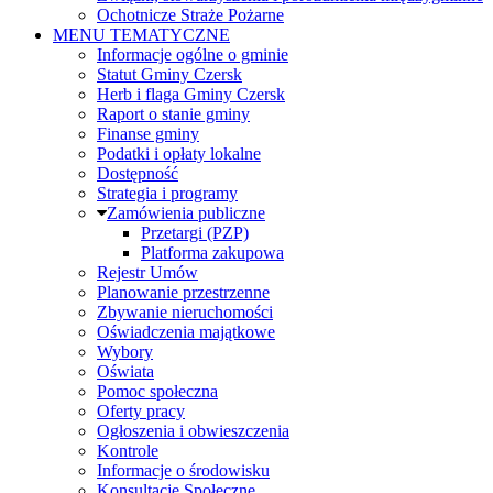
Ochotnicze Straże Pożarne
MENU TEMATYCZNE
Informacje ogólne o gminie
Statut Gminy Czersk
Herb i flaga Gminy Czersk
Raport o stanie gminy
Finanse gminy
Podatki i opłaty lokalne
Dostępność
Strategia i programy
Zamówienia publiczne
Przetargi (PZP)
Platforma zakupowa
Rejestr Umów
Planowanie przestrzenne
Zbywanie nieruchomości
Oświadczenia majątkowe
Wybory
Oświata
Pomoc społeczna
Oferty pracy
Ogłoszenia i obwieszczenia
Kontrole
Informacje o środowisku
Konsultacje Społeczne