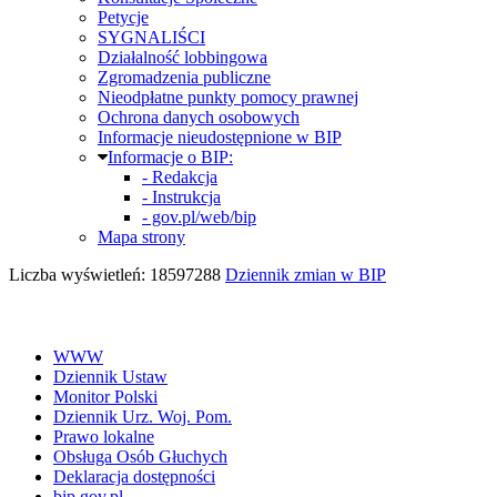
Petycje
SYGNALIŚCI
Działalność lobbingowa
Zgromadzenia publiczne
Nieodpłatne punkty pomocy prawnej
Ochrona danych osobowych
Informacje nieudostępnione w BIP
Informacje o BIP:
- Redakcja
- Instrukcja
- gov.pl/web/bip
Mapa strony
Liczba wyświetleń: 18597288
Dziennik zmian w BIP
WWW
Dziennik Ustaw
Monitor Polski
Dziennik Urz. Woj. Pom.
Prawo lokalne
Obsługa Osób Głuchych
Deklaracja dostępności
bip.gov.pl