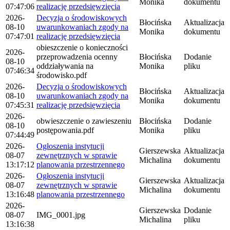
Monika
dokumentu
07:47:06
realizację przedsięwzięcia
2026-
Decyzja o środowiskowych
Błocińska
Aktualizacja
08-10
uwarunkowaniach zgody na
Monika
dokumentu
07:47:01
realizację przedsięwzięcia
obieszczenie o konieczności
2026-
przeprowadzenia ocenny
Błocińska
Dodanie
08-10
oddziaływania na
Monika
pliku
07:46:34
środowisko.pdf
2026-
Decyzja o środowiskowych
Błocińska
Aktualizacja
08-10
uwarunkowaniach zgody na
Monika
dokumentu
07:45:31
realizację przedsięwzięcia
2026-
obwieszczenie o zawieszeniu
Błocińska
Dodanie
08-10
postępowania.pdf
Monika
pliku
07:44:49
2026-
Ogłoszenia instytucji
Gierszewska
Aktualizacja
08-07
zewnętrznych w sprawie
Michalina
dokumentu
13:17:12
planowania przestrzennego
2026-
Ogłoszenia instytucji
Gierszewska
Aktualizacja
08-07
zewnętrznych w sprawie
Michalina
dokumentu
13:16:48
planowania przestrzennego
2026-
Gierszewska
Dodanie
08-07
IMG_0001.jpg
Michalina
pliku
13:16:38