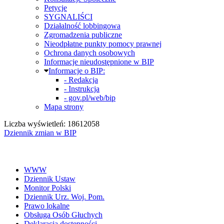
Petycje
SYGNALIŚCI
Działalność lobbingowa
Zgromadzenia publiczne
Nieodpłatne punkty pomocy prawnej
Ochrona danych osobowych
Informacje nieudostępnione w BIP
Informacje o BIP:
- Redakcja
- Instrukcja
- gov.pl/web/bip
Mapa strony
Liczba wyświetleń: 18612058
Dziennik zmian w BIP
WWW
Dziennik Ustaw
Monitor Polski
Dziennik Urz. Woj. Pom.
Prawo lokalne
Obsługa Osób Głuchych
Deklaracja dostępności