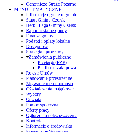
Ochotnicze Straże Pożarne
MENU TEMATYCZNE
Informacje ogólne o gminie
Statut Gminy Czersk
Herb i flaga Gminy Czersk
Raport o stanie gminy
Finanse gminy
Podatki i opłaty lokalne
Dostępność
Strategia i programy
Zamówienia publiczne
Przetargi (PZP)
Platforma zakupowa
Rejestr Umów
Planowanie przestrzenne
Zbywanie nieruchomości
Oświadczenia majątkowe
Wybory
Oświata
Pomoc społeczna
Oferty pracy
Ogłoszenia i obwieszczenia
Kontrole
Informacje o środowisku
Konsultacje Społeczne