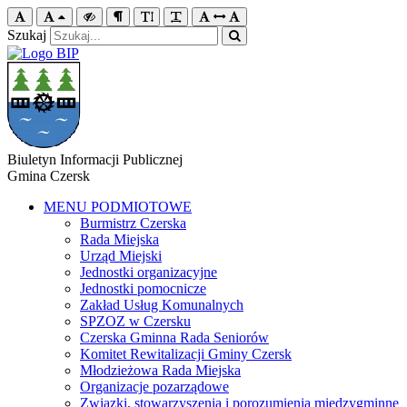
Szukaj
Biuletyn Informacji Publicznej
Gmina Czersk
MENU PODMIOTOWE
Burmistrz Czerska
Rada Miejska
Urząd Miejski
Jednostki organizacyjne
Jednostki pomocnicze
Zakład Usług Komunalnych
SPZOZ w Czersku
Czerska Gminna Rada Seniorów
Komitet Rewitalizacji Gminy Czersk
Młodzieżowa Rada Miejska
Organizacje pozarządowe
Związki, stowarzyszenia i porozumienia międzygminne