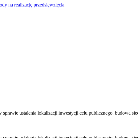
y na realizację przedsięwzięcia
rawie ustalenia lokalizacji inwestycji celu publicznego, budowa siec
rawie ustalenia lokalizacji inwestycji celu publicznego, budowa siec