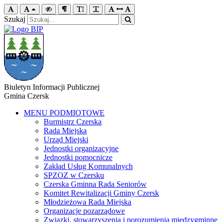
Szukaj
Biuletyn Informacji Publicznej
Gmina Czersk
MENU PODMIOTOWE
Burmistrz Czerska
Rada Miejska
Urząd Miejski
Jednostki organizacyjne
Jednostki pomocnicze
Zakład Usług Komunalnych
SPZOZ w Czersku
Czerska Gminna Rada Seniorów
Komitet Rewitalizacji Gminy Czersk
Młodzieżowa Rada Miejska
Organizacje pozarządowe
Związki, stowarzyszenia i porozumienia międzygminne