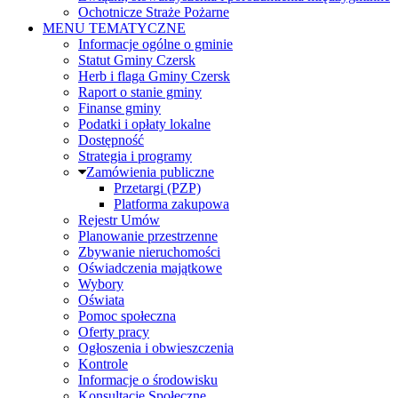
Ochotnicze Straże Pożarne
MENU TEMATYCZNE
Informacje ogólne o gminie
Statut Gminy Czersk
Herb i flaga Gminy Czersk
Raport o stanie gminy
Finanse gminy
Podatki i opłaty lokalne
Dostępność
Strategia i programy
Zamówienia publiczne
Przetargi (PZP)
Platforma zakupowa
Rejestr Umów
Planowanie przestrzenne
Zbywanie nieruchomości
Oświadczenia majątkowe
Wybory
Oświata
Pomoc społeczna
Oferty pracy
Ogłoszenia i obwieszczenia
Kontrole
Informacje o środowisku
Konsultacje Społeczne