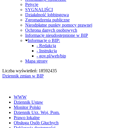
Petycje
SYGNALIŚCI
Działalność lobbingowa
Zgromadzenia publiczne
Nieodpłatne punkty pomocy prawnej
Ochrona danych osobowych
Informacje nieudostępnione w BIP
Informacje o BIP:
- Redakcja
- Instrukcja
- gov.pl/web/bip
Mapa strony
Liczba wyświetleń: 18592435
Dziennik zmian w BIP
WWW
Dziennik Ustaw
Monitor Polski
Dziennik Urz. Woj. Pom.
Prawo lokalne
Obsługa Osób Głuchych
Deklaracja dostępności