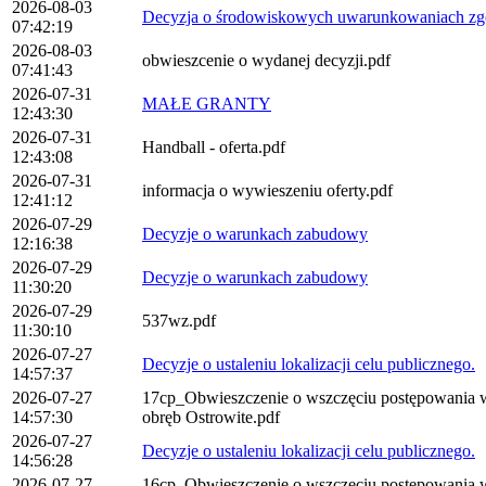
2026-08-03
Decyzja o środowiskowych uwarunkowaniach zgod
07:42:19
2026-08-03
obwieszcenie o wydanej decyzji.pdf
07:41:43
2026-07-31
MAŁE GRANTY
12:43:30
2026-07-31
Handball - oferta.pdf
12:43:08
2026-07-31
informacja o wywieszeniu oferty.pdf
12:41:12
2026-07-29
Decyzje o warunkach zabudowy
12:16:38
2026-07-29
Decyzje o warunkach zabudowy
11:30:20
2026-07-29
537wz.pdf
11:30:10
2026-07-27
Decyzje o ustaleniu lokalizacji celu publicznego.
14:57:37
2026-07-27
17cp_Obwieszczenie o wszczęciu postępowania w sp
14:57:30
obręb Ostrowite.pdf
2026-07-27
Decyzje o ustaleniu lokalizacji celu publicznego.
14:56:28
2026-07-27
16cp_Obwieszczenie o wszczęciu postępowania w sp