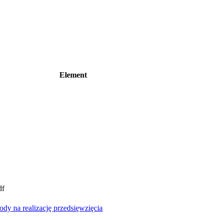
Element
df
y na realizację przedsięwzięcia