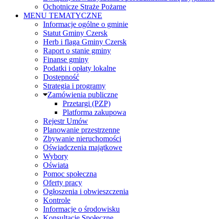
Ochotnicze Straże Pożarne
MENU TEMATYCZNE
Informacje ogólne o gminie
Statut Gminy Czersk
Herb i flaga Gminy Czersk
Raport o stanie gminy
Finanse gminy
Podatki i opłaty lokalne
Dostępność
Strategia i programy
Zamówienia publiczne
Przetargi (PZP)
Platforma zakupowa
Rejestr Umów
Planowanie przestrzenne
Zbywanie nieruchomości
Oświadczenia majątkowe
Wybory
Oświata
Pomoc społeczna
Oferty pracy
Ogłoszenia i obwieszczenia
Kontrole
Informacje o środowisku
Konsultacje Społeczne