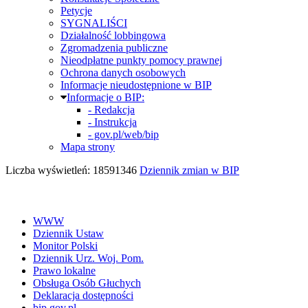
Petycje
SYGNALIŚCI
Działalność lobbingowa
Zgromadzenia publiczne
Nieodpłatne punkty pomocy prawnej
Ochrona danych osobowych
Informacje nieudostępnione w BIP
Informacje o BIP:
- Redakcja
- Instrukcja
- gov.pl/web/bip
Mapa strony
Liczba wyświetleń: 18591346
Dziennik zmian w BIP
WWW
Dziennik Ustaw
Monitor Polski
Dziennik Urz. Woj. Pom.
Prawo lokalne
Obsługa Osób Głuchych
Deklaracja dostępności
bip.gov.pl