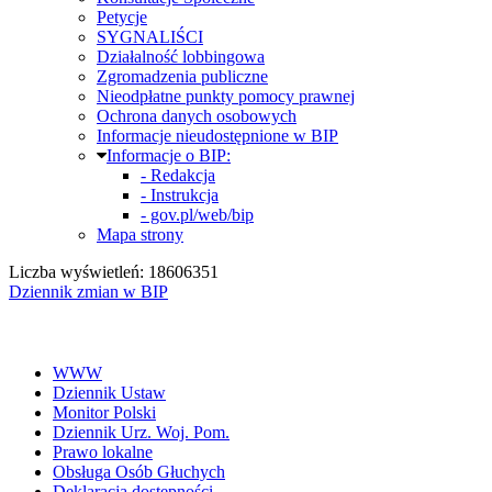
Petycje
SYGNALIŚCI
Działalność lobbingowa
Zgromadzenia publiczne
Nieodpłatne punkty pomocy prawnej
Ochrona danych osobowych
Informacje nieudostępnione w BIP
Informacje o BIP:
- Redakcja
- Instrukcja
- gov.pl/web/bip
Mapa strony
Liczba wyświetleń: 18606351
Dziennik zmian w BIP
WWW
Dziennik Ustaw
Monitor Polski
Dziennik Urz. Woj. Pom.
Prawo lokalne
Obsługa Osób Głuchych
Deklaracja dostępności