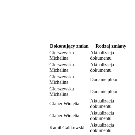
Dokonujący zmian
Rodzaj zmiany
Gierszewska
Aktualizacja
Michalina
dokumentu
Gierszewska
Aktualizacja
Michalina
dokumentu
Gierszewska
Dodanie pliku
Michalina
Gierszewska
Dodanie pliku
Michalina
Aktualizacja
Glaner Wioletta
dokumentu
Aktualizacja
Glaner Wioletta
dokumentu
Aktualizacja
Kamil Galikowski
dokumentu