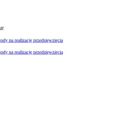
df
y na realizację przedsięwzięcia
y na realizację przedsięwzięcia