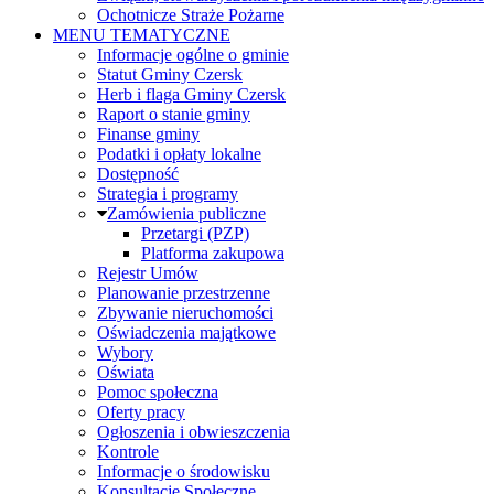
Ochotnicze Straże Pożarne
MENU TEMATYCZNE
Informacje ogólne o gminie
Statut Gminy Czersk
Herb i flaga Gminy Czersk
Raport o stanie gminy
Finanse gminy
Podatki i opłaty lokalne
Dostępność
Strategia i programy
Zamówienia publiczne
Przetargi (PZP)
Platforma zakupowa
Rejestr Umów
Planowanie przestrzenne
Zbywanie nieruchomości
Oświadczenia majątkowe
Wybory
Oświata
Pomoc społeczna
Oferty pracy
Ogłoszenia i obwieszczenia
Kontrole
Informacje o środowisku
Konsultacje Społeczne