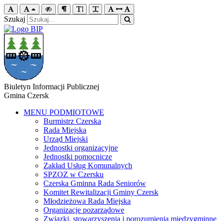
Szukaj
Biuletyn Informacji Publicznej
Gmina Czersk
MENU PODMIOTOWE
Burmistrz Czerska
Rada Miejska
Urząd Miejski
Jednostki organizacyjne
Jednostki pomocnicze
Zakład Usług Komunalnych
SPZOZ w Czersku
Czerska Gminna Rada Seniorów
Komitet Rewitalizacji Gminy Czersk
Młodzieżowa Rada Miejska
Organizacje pozarządowe
Związki, stowarzyszenia i porozumienia międzygminne