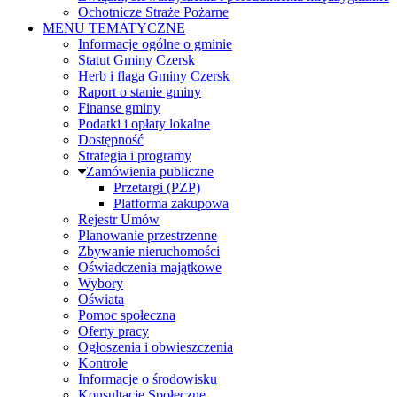
Ochotnicze Straże Pożarne
MENU TEMATYCZNE
Informacje ogólne o gminie
Statut Gminy Czersk
Herb i flaga Gminy Czersk
Raport o stanie gminy
Finanse gminy
Podatki i opłaty lokalne
Dostępność
Strategia i programy
Zamówienia publiczne
Przetargi (PZP)
Platforma zakupowa
Rejestr Umów
Planowanie przestrzenne
Zbywanie nieruchomości
Oświadczenia majątkowe
Wybory
Oświata
Pomoc społeczna
Oferty pracy
Ogłoszenia i obwieszczenia
Kontrole
Informacje o środowisku
Konsultacje Społeczne