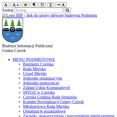
Szukaj
Biuletyn Informacji Publicznej
Gmina Czersk
MENU PODMIOTOWE
Burmistrz Czerska
Rada Miejska
Urząd Miejski
Jednostki organizacyjne
Jednostki pomocnicze
Zakład Usług Komunalnych
SPZOZ w Czersku
Czerska Gminna Rada Seniorów
Komitet Rewitalizacji Gminy Czersk
Młodzieżowa Rada Miejska
Organizacje pozarządowe
Związki, stowarzyszenia i porozumienia międzygminne