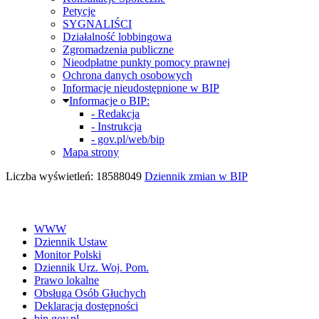
Petycje
SYGNALIŚCI
Działalność lobbingowa
Zgromadzenia publiczne
Nieodpłatne punkty pomocy prawnej
Ochrona danych osobowych
Informacje nieudostępnione w BIP
Informacje o BIP:
- Redakcja
- Instrukcja
- gov.pl/web/bip
Mapa strony
Liczba wyświetleń: 18588049
Dziennik zmian w BIP
WWW
Dziennik Ustaw
Monitor Polski
Dziennik Urz. Woj. Pom.
Prawo lokalne
Obsługa Osób Głuchych
Deklaracja dostępności
bip.gov.pl