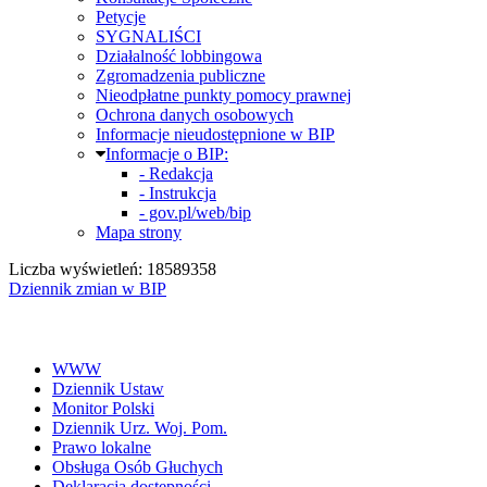
Petycje
SYGNALIŚCI
Działalność lobbingowa
Zgromadzenia publiczne
Nieodpłatne punkty pomocy prawnej
Ochrona danych osobowych
Informacje nieudostępnione w BIP
Informacje o BIP:
- Redakcja
- Instrukcja
- gov.pl/web/bip
Mapa strony
Liczba wyświetleń: 18589358
Dziennik zmian w BIP
WWW
Dziennik Ustaw
Monitor Polski
Dziennik Urz. Woj. Pom.
Prawo lokalne
Obsługa Osób Głuchych
Deklaracja dostępności