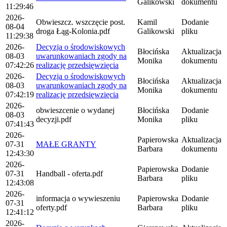
Galikowski
dokumentu
11:29:46
2026-
Obwieszcz. wszczęcie post.
Kamil
Dodanie
08-04
droga Łąg-Kolonia.pdf
Galikowski
pliku
11:29:38
2026-
Decyzja o środowiskowych
Błocińska
Aktualizacja
08-03
uwarunkowaniach zgody na
Monika
dokumentu
07:42:26
realizację przedsięwzięcia
2026-
Decyzja o środowiskowych
Błocińska
Aktualizacja
08-03
uwarunkowaniach zgody na
Monika
dokumentu
07:42:19
realizację przedsięwzięcia
2026-
obwieszcenie o wydanej
Błocińska
Dodanie
08-03
decyzji.pdf
Monika
pliku
07:41:43
2026-
Papierowska
Aktualizacja
07-31
MAŁE GRANTY
Barbara
dokumentu
12:43:30
2026-
Papierowska
Dodanie
07-31
Handball - oferta.pdf
Barbara
pliku
12:43:08
2026-
informacja o wywieszeniu
Papierowska
Dodanie
07-31
oferty.pdf
Barbara
pliku
12:41:12
2026-