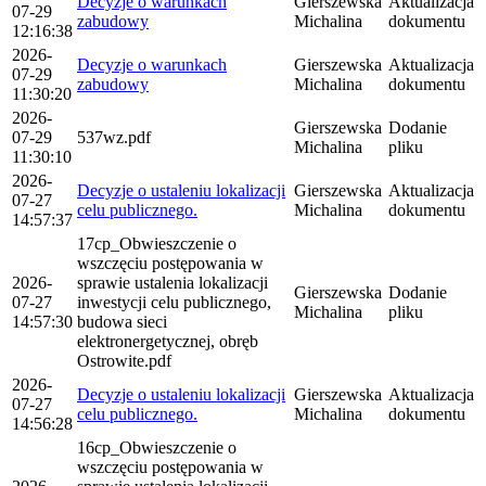
Decyzje o warunkach
Gierszewska
Aktualizacja
07-29
zabudowy
Michalina
dokumentu
12:16:38
2026-
Decyzje o warunkach
Gierszewska
Aktualizacja
07-29
zabudowy
Michalina
dokumentu
11:30:20
2026-
Gierszewska
Dodanie
07-29
537wz.pdf
Michalina
pliku
11:30:10
2026-
Decyzje o ustaleniu lokalizacji
Gierszewska
Aktualizacja
07-27
celu publicznego.
Michalina
dokumentu
14:57:37
17cp_Obwieszczenie o
wszczęciu postępowania w
2026-
sprawie ustalenia lokalizacji
Gierszewska
Dodanie
07-27
inwestycji celu publicznego,
Michalina
pliku
14:57:30
budowa sieci
elektronergetycznej, obręb
Ostrowite.pdf
2026-
Decyzje o ustaleniu lokalizacji
Gierszewska
Aktualizacja
07-27
celu publicznego.
Michalina
dokumentu
14:56:28
16cp_Obwieszczenie o
wszczęciu postępowania w