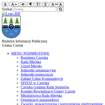
Szukaj
Biuletyn Informacji Publicznej
Gmina Czersk
MENU PODMIOTOWE
Burmistrz Czerska
Rada Miejska
Urząd Miejski
Jednostki organizacyjne
Jednostki pomocnicze
Zakład Usług Komunalnych
SPZOZ w Czersku
Czerska Gminna Rada Seniorów
Komitet Rewitalizacji Gminy Czersk
Młodzieżowa Rada Miejska
Organizacje pozarządowe
Związki, stowarzyszenia i porozumienia międzygminne