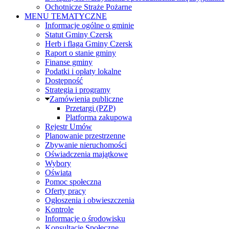
Ochotnicze Straże Pożarne
MENU TEMATYCZNE
Informacje ogólne o gminie
Statut Gminy Czersk
Herb i flaga Gminy Czersk
Raport o stanie gminy
Finanse gminy
Podatki i opłaty lokalne
Dostępność
Strategia i programy
Zamówienia publiczne
Przetargi (PZP)
Platforma zakupowa
Rejestr Umów
Planowanie przestrzenne
Zbywanie nieruchomości
Oświadczenia majątkowe
Wybory
Oświata
Pomoc społeczna
Oferty pracy
Ogłoszenia i obwieszczenia
Kontrole
Informacje o środowisku
Konsultacje Społeczne