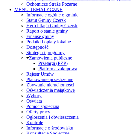
Ochotnicze Straże Pożarne
MENU TEMATYCZNE
Informacje ogólne o gminie
Statut Gminy Czersk
Herb i flaga Gminy Czersk
Raport o stanie gminy
Finanse gminy
Podatki i opłaty lokalne
Dostępność
Strategia i programy
Zamówienia publiczne
Przetargi (PZP)
Platforma zakupowa
Rejestr Umów
Planowanie przestrzenne
Zbywanie nieruchomości
Oświadczenia majątkowe
Wybory
Oświata
Pomoc społeczna
Oferty pracy
Ogłoszenia i obwieszczenia
Kontrole
Informacje o środowisku
Konsultacje Społeczne