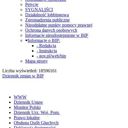
Petycje
SYGNALIŚCI
Działalność lobbingowa
Zgromadzenia publiczne
Nieodpłatne punkty pomocy prawnej
Ochrona danych osobowych
Informacje nieudostępnione w BIP
Informacje o BIP:
- Redakcja
- Instrukcja
- gov.pl/web/bip
Mapa strony
Liczba wyświetleń: 18596161
Dziennik zmian w BIP
WWW
Dziennik Ustaw
Monitor Polski
Dziennik Urz. Woj. Pom.
Prawo lokalne
Obsługa Osób Głuchych
Deklaracja dostępności