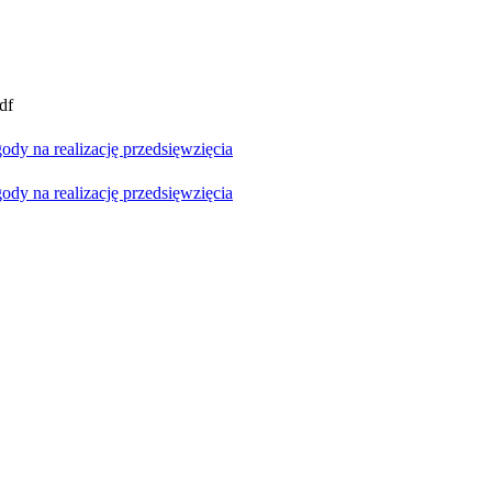
df
y na realizację przedsięwzięcia
y na realizację przedsięwzięcia