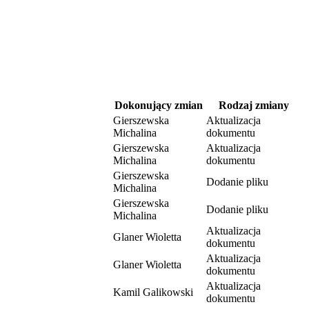
Dokonujący zmian
Rodzaj zmiany
Gierszewska
Aktualizacja
Michalina
dokumentu
Gierszewska
Aktualizacja
Michalina
dokumentu
Gierszewska
Dodanie pliku
Michalina
Gierszewska
Dodanie pliku
Michalina
Aktualizacja
Glaner Wioletta
dokumentu
Aktualizacja
Glaner Wioletta
dokumentu
Aktualizacja
Kamil Galikowski
dokumentu