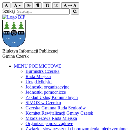
Szukaj
Biuletyn Informacji Publicznej
Gmina Czersk
MENU PODMIOTOWE
Burmistrz Czerska
Rada Miejska
Urząd Miejski
Jednostki organizacyjne
Jednostki pomocnicze
Zakład Usług Komunalnych
SPZOZ w Czersku
Czerska Gminna Rada Seniorów
Komitet Rewitalizacji Gminy Czersk
Młodzieżowa Rada Miejska
Organizacje pozarządowe
Związki, stowarzyszenia i porozumienia międzygminne