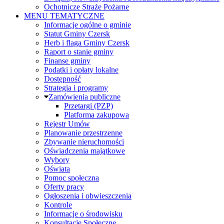
Ochotnicze Straże Pożarne
MENU TEMATYCZNE
Informacje ogólne o gminie
Statut Gminy Czersk
Herb i flaga Gminy Czersk
Raport o stanie gminy
Finanse gminy
Podatki i opłaty lokalne
Dostępność
Strategia i programy
Zamówienia publiczne
Przetargi (PZP)
Platforma zakupowa
Rejestr Umów
Planowanie przestrzenne
Zbywanie nieruchomości
Oświadczenia majątkowe
Wybory
Oświata
Pomoc społeczna
Oferty pracy
Ogłoszenia i obwieszczenia
Kontrole
Informacje o środowisku
Konsultacje Społeczne