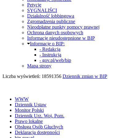
Petycje
SYGNALIŚCI
Działalność lobbingowa
Zgromadzenia publiczne
Nieodpłatne punkty pomocy prawnej
Ochrona danych osobowych
Informacje nieudostępnione w BIP
Informacje o BIP:
- Redakcja
- Instrukcja
- gov.pl/web/bip
Mapa strony
Liczba wyświetleń: 18591356
Dziennik zmian w BIP
WWW
Dziennik Ustaw
Monitor Polski
Dziennik Urz. Woj. Pom.
Prawo lokalne
Obsługa Osób Głuchych
Deklaracja dostępności
bip.gov.pl