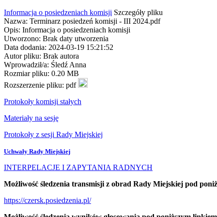
Informacja o posiedzeniach komisji
Szczegóły pliku
Nazwa: Terminarz posiedzeń komisji - III 2024.pdf
Opis: Informacja o posiedzeniach komisji
Utworzono: Brak daty utworzenia
Data dodania: 2024-03-19 15:21:52
Autor pliku: Brak autora
Wprowadził/a: Śledź Anna
Rozmiar pliku: 0.20 MB
Rozszerzenie pliku: pdf
Protokoły komisji stałych
Materiały na sesję
Protokoły z sesji Rady Miejskiej
Uchwały Rady Miejskiej
INTERPELACJE I ZAPYTANIA RADNYCH
Możliwość śledzenia transmisji z obrad Rady Miejskiej pod poni
https://czersk.posiedzenia.pl/
Możliwość śledzenia wyników głosowania pod poniższym linkiem