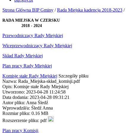
Strona Główna BIP Gminy
/
Rada Miejska kadencja 2018-2023
/
RADA MIEJSKA W CZERSKU
2018 - 2024
Przewodniczący Rady Miejskiej
Wiceprzewodniczący Rady Miejskiej
Skład Rady Miejskiej
Plan pracy Rady Miejskiej
Komisje stałe Rady Miejskiej
Szczegóły pliku
Nazwa: Rada_Miejska-skład_komisji.pdf
Opis: Komisje stałe Rady Miejskiej
Utworzono: 2023-04-28 11:24:58
Data dodania: 2023-04-28 09:31:21
Autor pliku: Anna Śledź
Wprowadził/a: Śledź Anna
Rozmiar pliku: 0.16 MB
Rozszerzenie pliku: pdf
Plan pracy Komisji