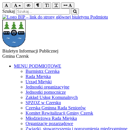
Szukaj
Biuletyn Informacji Publicznej
Gmina Czersk
MENU PODMIOTOWE
Burmistrz Czerska
Rada Miejska
Urząd Miejski
Jednostki organizacyjne
Jednostki pomocnicze
Zakład Usług Komunalnych
SPZOZ w Czersku
Czerska Gminna Rada Seniorów
Komitet Rewitalizacji Gminy Czersk
Młodzieżowa Rada Miejska
Organizacje pozarządowe
Związki, stowarzyszenia i porozumienia międzygminne