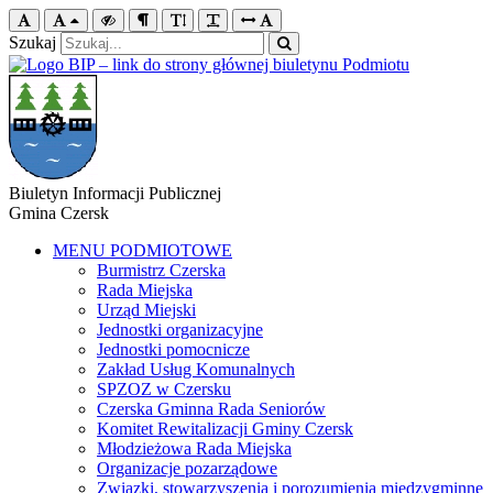
Szukaj
Biuletyn Informacji Publicznej
Gmina Czersk
MENU PODMIOTOWE
Burmistrz Czerska
Rada Miejska
Urząd Miejski
Jednostki organizacyjne
Jednostki pomocnicze
Zakład Usług Komunalnych
SPZOZ w Czersku
Czerska Gminna Rada Seniorów
Komitet Rewitalizacji Gminy Czersk
Młodzieżowa Rada Miejska
Organizacje pozarządowe
Związki, stowarzyszenia i porozumienia międzygminne