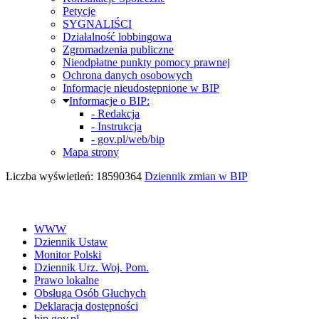
Petycje
SYGNALIŚCI
Działalność lobbingowa
Zgromadzenia publiczne
Nieodpłatne punkty pomocy prawnej
Ochrona danych osobowych
Informacje nieudostępnione w BIP
Informacje o BIP:
- Redakcja
- Instrukcja
- gov.pl/web/bip
Mapa strony
Liczba wyświetleń: 18590364
Dziennik zmian w BIP
WWW
Dziennik Ustaw
Monitor Polski
Dziennik Urz. Woj. Pom.
Prawo lokalne
Obsługa Osób Głuchych
Deklaracja dostępności
bip.gov.pl