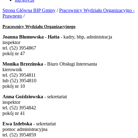
Strona Główna BIP Gminy
/
Pracownicy Wydziału Organizacyjno -
Prawnego
/
Pracownicy Wydziału Organizacyjnego
Joanna Blumowska - Hatta
- kadry, bhp, administracja
inspektor
tel. (52) 3954867
pokój nr 47
Monika Brzezinska
- Biuro Obsługi Interesanta
kierownik
tel. (52) 3954811
lub (52) 3954810
pokój nr 10
Anna Goździowska
- sekretariat
inspektor
tel. (52) 3954842
pokój nr 41
Ewa Izdebska
- sekretariat
pomoc administracyjna
tel. (52) 3954859