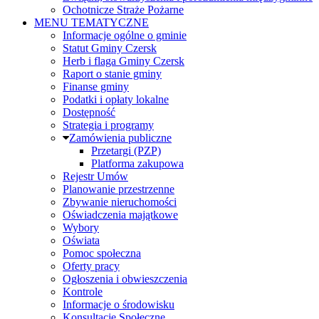
Ochotnicze Straże Pożarne
MENU TEMATYCZNE
Informacje ogólne o gminie
Statut Gminy Czersk
Herb i flaga Gminy Czersk
Raport o stanie gminy
Finanse gminy
Podatki i opłaty lokalne
Dostępność
Strategia i programy
Zamówienia publiczne
Przetargi (PZP)
Platforma zakupowa
Rejestr Umów
Planowanie przestrzenne
Zbywanie nieruchomości
Oświadczenia majątkowe
Wybory
Oświata
Pomoc społeczna
Oferty pracy
Ogłoszenia i obwieszczenia
Kontrole
Informacje o środowisku
Konsultacje Społeczne