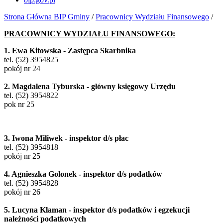
Strona Główna BIP Gminy
/
Pracownicy Wydziału Finansowego
/
PRACOWNICY WYDZIAŁU FINANSOWEGO:
1. Ewa Kitowska - Zastępca Skarbnika
tel. (52) 3954825
pokój nr 24
2. Magdalena Tyburska - główny księgowy Urzędu
tel. (52) 3954822
pok nr 25
3. Iwona Miliwek - inspektor d/s płac
tel. (52) 3954818
pokój nr 25
4. Agnieszka Golonek - inspektor d/s podatków
tel. (52) 3954828
pokój nr 26
5. Lucyna Klaman - inspektor d/s podatków i egzekucji
należności podatkowych