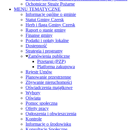
Ochotnicze Straże Pożarne
MENU TEMATYCZNE
Informacje ogólne o gminie
Statut Gminy Czersk
Herb i flaga Gminy Czersk
Raport o stanie gminy
Finanse gminy
Podatki i opłaty lokalne
Dostępność
Strategia i programy
Zamówienia publiczne
Przetargi (PZP)
Platforma zakupowa
Rejestr Umów
Planowanie przestrzenne
Zbywanie nieruchomości
Oświadczenia majątkowe
Wybory
Oświata
Pomoc społeczna
Oferty pracy
Ogłoszenia i obwieszczenia
Kontrole
Informacje o środowisku
Konsultacje Społeczne