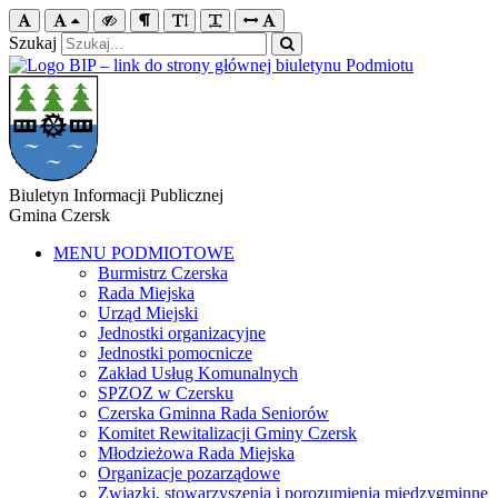
Szukaj
Biuletyn Informacji Publicznej
Gmina Czersk
MENU PODMIOTOWE
Burmistrz Czerska
Rada Miejska
Urząd Miejski
Jednostki organizacyjne
Jednostki pomocnicze
Zakład Usług Komunalnych
SPZOZ w Czersku
Czerska Gminna Rada Seniorów
Komitet Rewitalizacji Gminy Czersk
Młodzieżowa Rada Miejska
Organizacje pozarządowe
Związki, stowarzyszenia i porozumienia międzygminne