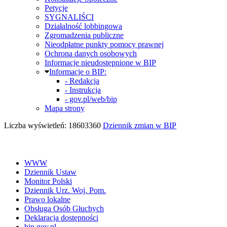
Petycje
SYGNALIŚCI
Działalność lobbingowa
Zgromadzenia publiczne
Nieodpłatne punkty pomocy prawnej
Ochrona danych osobowych
Informacje nieudostępnione w BIP
Informacje o BIP:
- Redakcja
- Instrukcja
- gov.pl/web/bip
Mapa strony
Liczba wyświetleń: 18603360
Dziennik zmian w BIP
WWW
Dziennik Ustaw
Monitor Polski
Dziennik Urz. Woj. Pom.
Prawo lokalne
Obsługa Osób Głuchych
Deklaracja dostępności
bip.gov.pl