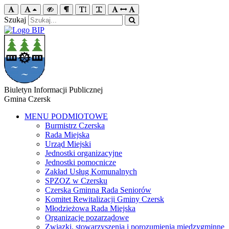
Szukaj
Biuletyn Informacji Publicznej
Gmina Czersk
MENU PODMIOTOWE
Burmistrz Czerska
Rada Miejska
Urząd Miejski
Jednostki organizacyjne
Jednostki pomocnicze
Zakład Usług Komunalnych
SPZOZ w Czersku
Czerska Gminna Rada Seniorów
Komitet Rewitalizacji Gminy Czersk
Młodzieżowa Rada Miejska
Organizacje pozarządowe
Związki, stowarzyszenia i porozumienia międzygminne