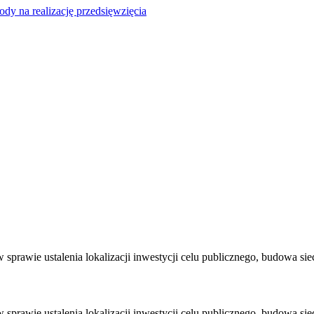
y na realizację przedsięwzięcia
rawie ustalenia lokalizacji inwestycji celu publicznego, budowa siec
rawie ustalenia lokalizacji inwestycji celu publicznego, budowa siec