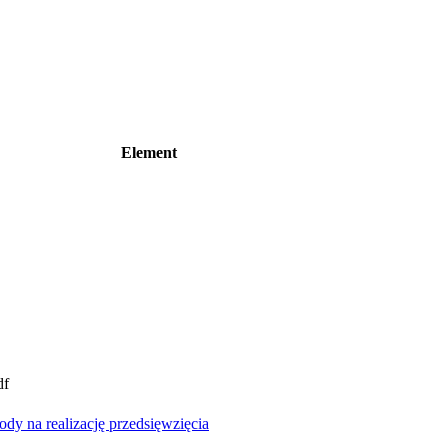
Element
df
y na realizację przedsięwzięcia