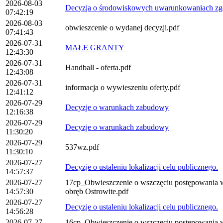
2026-08-03
Decyzja o środowiskowych uwarunkowaniach zgod
07:42:19
2026-08-03
obwieszcenie o wydanej decyzji.pdf
07:41:43
2026-07-31
MAŁE GRANTY
12:43:30
2026-07-31
Handball - oferta.pdf
12:43:08
2026-07-31
informacja o wywieszeniu oferty.pdf
12:41:12
2026-07-29
Decyzje o warunkach zabudowy
12:16:38
2026-07-29
Decyzje o warunkach zabudowy
11:30:20
2026-07-29
537wz.pdf
11:30:10
2026-07-27
Decyzje o ustaleniu lokalizacji celu publicznego.
14:57:37
2026-07-27
17cp_Obwieszczenie o wszczęciu postępowania w sp
14:57:30
obręb Ostrowite.pdf
2026-07-27
Decyzje o ustaleniu lokalizacji celu publicznego.
14:56:28
2026-07-27
16cp_Obwieszczenie o wszczęciu postępowania w sp