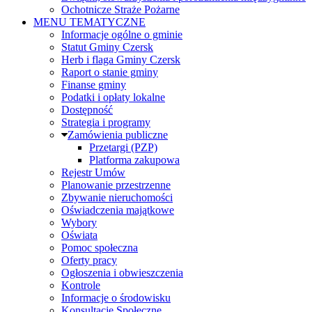
Ochotnicze Straże Pożarne
MENU TEMATYCZNE
Informacje ogólne o gminie
Statut Gminy Czersk
Herb i flaga Gminy Czersk
Raport o stanie gminy
Finanse gminy
Podatki i opłaty lokalne
Dostępność
Strategia i programy
Zamówienia publiczne
Przetargi (PZP)
Platforma zakupowa
Rejestr Umów
Planowanie przestrzenne
Zbywanie nieruchomości
Oświadczenia majątkowe
Wybory
Oświata
Pomoc społeczna
Oferty pracy
Ogłoszenia i obwieszczenia
Kontrole
Informacje o środowisku
Konsultacje Społeczne