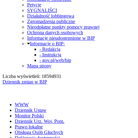
Petycje
SYGNALIŚCI
Działalność lobbingowa
Zgromadzenia publiczne
Nieodpłatne punkty pomocy prawnej
Ochrona danych osobowych
Informacje nieudostępnione w BIP
Informacje o BIP:
- Redakcja
- Instrukcja
- gov.pl/web/bip
Mapa strony
Liczba wyświetleń: 18594931
Dziennik zmian w BIP
WWW
Dziennik Ustaw
Monitor Polski
Dziennik Urz. Woj. Pom.
Prawo lokalne
Obsługa Osób Głuchych
Deklaracja dostępności