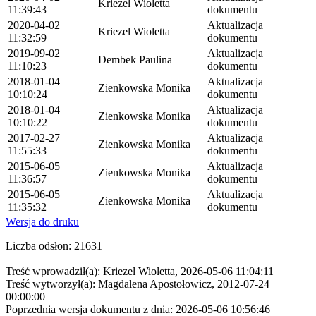
Kriezel Wioletta
11:39:43
dokumentu
2020-04-02
Aktualizacja
Kriezel Wioletta
11:32:59
dokumentu
2019-09-02
Aktualizacja
Dembek Paulina
11:10:23
dokumentu
2018-01-04
Aktualizacja
Zienkowska Monika
10:10:24
dokumentu
2018-01-04
Aktualizacja
Zienkowska Monika
10:10:22
dokumentu
2017-02-27
Aktualizacja
Zienkowska Monika
11:55:33
dokumentu
2015-06-05
Aktualizacja
Zienkowska Monika
11:36:57
dokumentu
2015-06-05
Aktualizacja
Zienkowska Monika
11:35:32
dokumentu
Wersja do druku
Liczba odsłon: 21631
Treść wprowadził(a): Kriezel Wioletta, 2026-05-06 11:04:11
Treść wytworzył(a): Magdalena Apostołowicz, 2012-07-24
00:00:00
Poprzednia wersja dokumentu z dnia: 2026-05-06 10:56:46