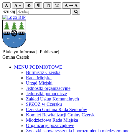
Szukaj
Biuletyn Informacji Publicznej
Gmina Czersk
MENU PODMIOTOWE
Burmistrz Czerska
Rada Miejska
Urząd Miejski
Jednostki organizacyjne
Jednostki pomocnicze
Zakład Usług Komunalnych
SPZOZ w Czersku
Czerska Gminna Rada Seniorów
Komitet Rewitalizacji Gminy Czersk
Młodzieżowa Rada Miejska
Organizacje pozarządowe
Związki, stowarzyszenia i porozumienia międzygminne