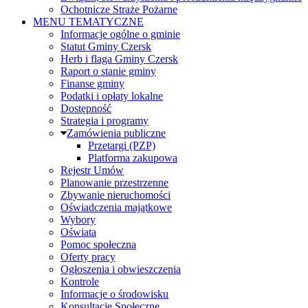
Ochotnicze Straże Pożarne
MENU TEMATYCZNE
Informacje ogólne o gminie
Statut Gminy Czersk
Herb i flaga Gminy Czersk
Raport o stanie gminy
Finanse gminy
Podatki i opłaty lokalne
Dostępność
Strategia i programy
Zamówienia publiczne
Przetargi (PZP)
Platforma zakupowa
Rejestr Umów
Planowanie przestrzenne
Zbywanie nieruchomości
Oświadczenia majątkowe
Wybory
Oświata
Pomoc społeczna
Oferty pracy
Ogłoszenia i obwieszczenia
Kontrole
Informacje o środowisku
Konsultacje Społeczne