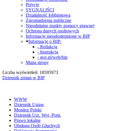
Petycje
SYGNALIŚCI
Działalność lobbingowa
Zgromadzenia publiczne
Nieodpłatne punkty pomocy prawnej
Ochrona danych osobowych
Informacje nieudostępnione w BIP
Informacje o BIP:
- Redakcja
- Instrukcja
- gov.pl/web/bip
Mapa strony
Liczba wyświetleń: 18595973
Dziennik zmian w BIP
WWW
Dziennik Ustaw
Monitor Polski
Dziennik Urz. Woj. Pom.
Prawo lokalne
Obsługa Osób Głuchych
Deklaracja dostępności