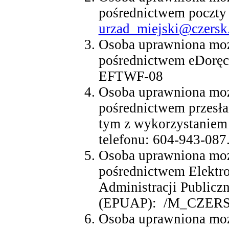
pośrednictwem poczty 
urzad_miejski@czersk
Osoba uprawniona moż
pośrednictwem eDoręc
EFTWF-08
Osoba uprawniona moż
pośrednictwem przesł
tym z wykorzystaniem
telefonu: 604-943-087
Osoba uprawniona moż
pośrednictwem Elektro
Administracji Publiczn
(EPUAP): /M_CZERS
Osoba uprawniona moż