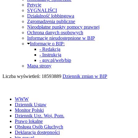
Petycje
SYGNALIŚCI
Działalność lobbingowa
Zgromadzenia publiczne
Nieodpłatne punkty pomocy prawnej
Ochrona danych osobowych
Informacje nieudostępnione w BIP
Informacje o BIP:
- Redakcja
- Instrukcja
- gov.pl/web/bip
Mapa strony
Liczba wyświetleń: 18593889
Dziennik zmian w BIP
WWW
Dziennik Ustaw
Monitor Polski
Dziennik Urz. Woj. Pom.
Prawo lokalne
Obsługa Osób Głuchych
Deklaracja dostępności
bip.gov.pl