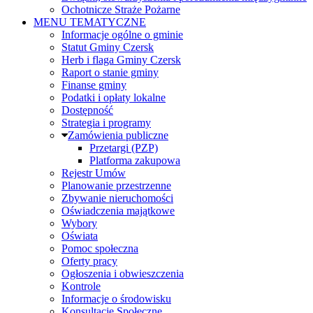
Ochotnicze Straże Pożarne
MENU TEMATYCZNE
Informacje ogólne o gminie
Statut Gminy Czersk
Herb i flaga Gminy Czersk
Raport o stanie gminy
Finanse gminy
Podatki i opłaty lokalne
Dostępność
Strategia i programy
Zamówienia publiczne
Przetargi (PZP)
Platforma zakupowa
Rejestr Umów
Planowanie przestrzenne
Zbywanie nieruchomości
Oświadczenia majątkowe
Wybory
Oświata
Pomoc społeczna
Oferty pracy
Ogłoszenia i obwieszczenia
Kontrole
Informacje o środowisku
Konsultacje Społeczne