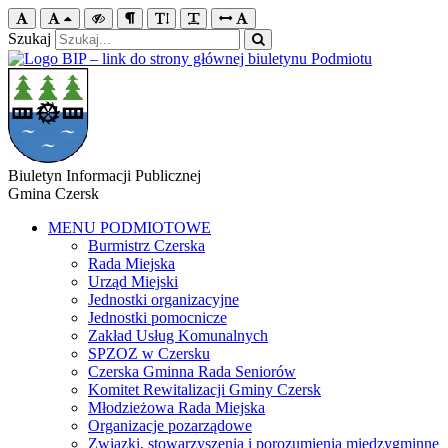
Szukaj
Biuletyn Informacji Publicznej
Gmina Czersk
MENU PODMIOTOWE
Burmistrz Czerska
Rada Miejska
Urząd Miejski
Jednostki organizacyjne
Jednostki pomocnicze
Zakład Usług Komunalnych
SPZOZ w Czersku
Czerska Gminna Rada Seniorów
Komitet Rewitalizacji Gminy Czersk
Młodzieżowa Rada Miejska
Organizacje pozarządowe
Związki, stowarzyszenia i porozumienia międzygminne