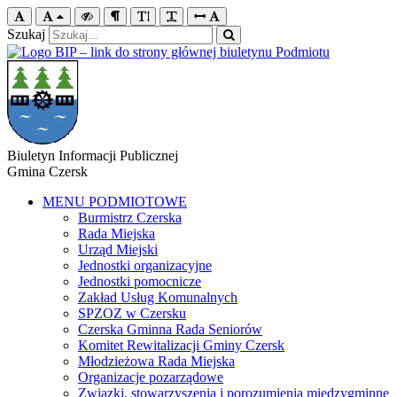
Szukaj
Biuletyn Informacji Publicznej
Gmina Czersk
MENU PODMIOTOWE
Burmistrz Czerska
Rada Miejska
Urząd Miejski
Jednostki organizacyjne
Jednostki pomocnicze
Zakład Usług Komunalnych
SPZOZ w Czersku
Czerska Gminna Rada Seniorów
Komitet Rewitalizacji Gminy Czersk
Młodzieżowa Rada Miejska
Organizacje pozarządowe
Związki, stowarzyszenia i porozumienia międzygminne