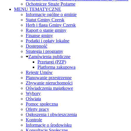
Ochotnicze Straże Pożarne
MENU TEMATYCZNE
Informacje ogólne o gminie
Statut Gminy Czersk
Herb i flaga Gminy Czersk
Raport o stanie gminy
Finanse gminy
Podatki i opłaty lokalne
Dostępność
Strategia i programy
Zamówienia publiczne
Przetargi (PZP)
Platforma zakupowa
Rejestr Umów
Planowanie przestrzenne
Zbywanie nieruchomości
Oświadczenia majątkowe
Wybory
Oświata
Pomoc społeczna
Oferty pracy
Ogłoszenia i obwieszczenia
Kontrole
Informacje o środowisku
Konsultacje Społeczne