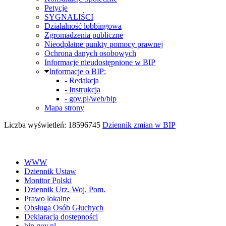
Petycje
SYGNALIŚCI
Działalność lobbingowa
Zgromadzenia publiczne
Nieodpłatne punkty pomocy prawnej
Ochrona danych osobowych
Informacje nieudostępnione w BIP
Informacje o BIP:
- Redakcja
- Instrukcja
- gov.pl/web/bip
Mapa strony
Liczba wyświetleń: 18596745
Dziennik zmian w BIP
WWW
Dziennik Ustaw
Monitor Polski
Dziennik Urz. Woj. Pom.
Prawo lokalne
Obsługa Osób Głuchych
Deklaracja dostępności
bip.gov.pl