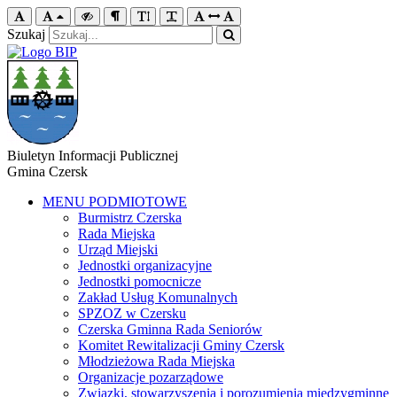
Szukaj
Biuletyn Informacji Publicznej
Gmina Czersk
MENU PODMIOTOWE
Burmistrz Czerska
Rada Miejska
Urząd Miejski
Jednostki organizacyjne
Jednostki pomocnicze
Zakład Usług Komunalnych
SPZOZ w Czersku
Czerska Gminna Rada Seniorów
Komitet Rewitalizacji Gminy Czersk
Młodzieżowa Rada Miejska
Organizacje pozarządowe
Związki, stowarzyszenia i porozumienia międzygminne