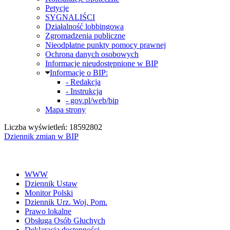
Petycje
SYGNALIŚCI
Działalność lobbingowa
Zgromadzenia publiczne
Nieodpłatne punkty pomocy prawnej
Ochrona danych osobowych
Informacje nieudostępnione w BIP
Informacje o BIP:
- Redakcja
- Instrukcja
- gov.pl/web/bip
Mapa strony
Liczba wyświetleń: 18592802
Dziennik zmian w BIP
WWW
Dziennik Ustaw
Monitor Polski
Dziennik Urz. Woj. Pom.
Prawo lokalne
Obsługa Osób Głuchych
Deklaracja dostępności