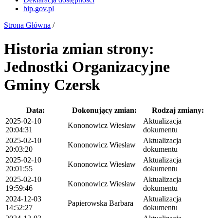
bip.gov.pl
Strona Główna
/
Historia zmian strony:
Jednostki Organizacyjne
Gminy Czersk
Data:
Dokonujący zmian:
Rodzaj zmiany:
2025-02-10
Aktualizacja
Kononowicz Wiesław
20:04:31
dokumentu
2025-02-10
Aktualizacja
Kononowicz Wiesław
20:03:20
dokumentu
2025-02-10
Aktualizacja
Kononowicz Wiesław
20:01:55
dokumentu
2025-02-10
Aktualizacja
Kononowicz Wiesław
19:59:46
dokumentu
2024-12-03
Aktualizacja
Papierowska Barbara
14:52:27
dokumentu