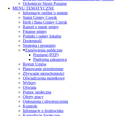
Ochotnicze Straże Pożarne
MENU TEMATYCZNE
Informacje ogólne o gminie
Statut Gminy Czersk
Herb i flaga Gminy Czersk
Raport o stanie gminy
Finanse gminy
Podatki i opłaty lokalne
Dostępność
Strategia i programy
Zamówienia publiczne
Przetargi (PZP)
Platforma zakupowa
Rejestr Umów
Planowanie przestrzenne
Zbywanie nieruchomości
Oświadczenia majątkowe
Wybory
Oświata
Pomoc społeczna
Oferty pracy
Ogłoszenia i obwieszczenia
Kontrole
Informacje o środowisku
Konsultacje Społeczne