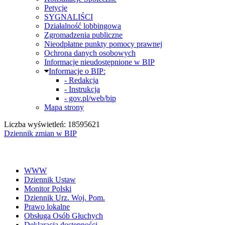
Petycje
SYGNALIŚCI
Działalność lobbingowa
Zgromadzenia publiczne
Nieodpłatne punkty pomocy prawnej
Ochrona danych osobowych
Informacje nieudostępnione w BIP
Informacje o BIP:
- Redakcja
- Instrukcja
- gov.pl/web/bip
Mapa strony
Liczba wyświetleń: 18595621
Dziennik zmian w BIP
WWW
Dziennik Ustaw
Monitor Polski
Dziennik Urz. Woj. Pom.
Prawo lokalne
Obsługa Osób Głuchych
Deklaracja dostępności