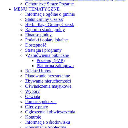
Ochotnicze Straże Pożarne
MENU TEMATYCZNE
Informacje ogólne o gminie
Statut Gminy Czersk
Herb i flaga Gminy Czersk
Raport o stanie gminy
Finanse gminy
Podatki i opłaty lokalne
Dostępność
Strategia i programy
Zamówienia publiczne
Przetargi (PZP)
Platforma zakupowa
Rejestr Umów
Planowanie przestrzenne
Zbywanie nieruchomości
Oświadczenia majątkowe
Wybory
Oświata
Pomoc społeczna
Oferty pracy
Ogłoszenia i obwieszczenia
Kontrole
Informacje o środowisku
Konsultacje Społeczne