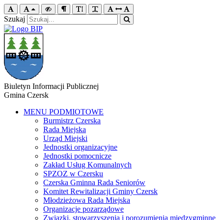
Szukaj
Biuletyn Informacji Publicznej
Gmina Czersk
MENU PODMIOTOWE
Burmistrz Czerska
Rada Miejska
Urząd Miejski
Jednostki organizacyjne
Jednostki pomocnicze
Zakład Usług Komunalnych
SPZOZ w Czersku
Czerska Gminna Rada Seniorów
Komitet Rewitalizacji Gminy Czersk
Młodzieżowa Rada Miejska
Organizacje pozarządowe
Związki, stowarzyszenia i porozumienia międzygminne