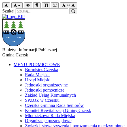
Szukaj
Biuletyn Informacji Publicznej
Gmina Czersk
MENU PODMIOTOWE
Burmistrz Czerska
Rada Miejska
Urząd Miejski
Jednostki organizacyjne
Jednostki pomocnicze
Zakład Usług Komunalnych
SPZOZ w Czersku
Czerska Gminna Rada Seniorów
Komitet Rewitalizacji Gminy Czersk
Młodzieżowa Rada Miejska
Organizacje pozarządowe
Związki, stowarzyszenia i porozumienia międzygminne