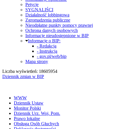
Petycje
SYGNALIŚCI
Działalność lobbingowa
Zgromadzenia publiczne
Nieodpłatne punkty pomocy prawnej
Ochrona danych osobowych
Informacje nieudostępnione w BIP
Informacje o BIP:
- Redakcja
- Instrukcja
- gov.pl/web/bip
Mapa strony
Liczba wyświetleń: 18605954
Dziennik zmian w BIP
WWW
Dziennik Ustaw
Monitor Polski
Dziennik Urz. Woj. Pom.
Prawo lokalne
Obsługa Osób Głuchych
Deklaracja dostępności