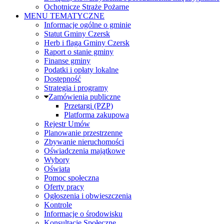
Ochotnicze Straże Pożarne
MENU TEMATYCZNE
Informacje ogólne o gminie
Statut Gminy Czersk
Herb i flaga Gminy Czersk
Raport o stanie gminy
Finanse gminy
Podatki i opłaty lokalne
Dostępność
Strategia i programy
Zamówienia publiczne
Przetargi (PZP)
Platforma zakupowa
Rejestr Umów
Planowanie przestrzenne
Zbywanie nieruchomości
Oświadczenia majątkowe
Wybory
Oświata
Pomoc społeczna
Oferty pracy
Ogłoszenia i obwieszczenia
Kontrole
Informacje o środowisku
Konsultacje Społeczne