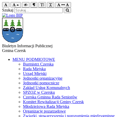
Szukaj
Biuletyn Informacji Publicznej
Gmina Czersk
MENU PODMIOTOWE
Burmistrz Czerska
Rada Miejska
Urząd Miejski
Jednostki organizacyjne
Jednostki pomocnicze
Zakład Usług Komunalnych
SPZOZ w Czersku
Czerska Gminna Rada Seniorów
Komitet Rewitalizacji Gminy Czersk
Młodzieżowa Rada Miejska
Organizacje pozarządowe
Związki, stowarzyszenia i porozumienia międzygminne