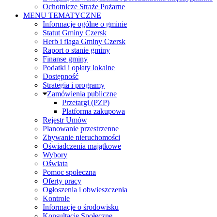
Ochotnicze Straże Pożarne
MENU TEMATYCZNE
Informacje ogólne o gminie
Statut Gminy Czersk
Herb i flaga Gminy Czersk
Raport o stanie gminy
Finanse gminy
Podatki i opłaty lokalne
Dostępność
Strategia i programy
Zamówienia publiczne
Przetargi (PZP)
Platforma zakupowa
Rejestr Umów
Planowanie przestrzenne
Zbywanie nieruchomości
Oświadczenia majątkowe
Wybory
Oświata
Pomoc społeczna
Oferty pracy
Ogłoszenia i obwieszczenia
Kontrole
Informacje o środowisku
Konsultacje Społeczne