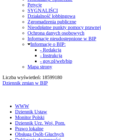
Petycje
SYGNALIŚCI
Działalność lobbingowa
Zgromadzenia publiczne
Nieodpłatne punkty pomocy prawnej
Ochrona danych osobowych
Informacje nieudostępnione w BIP
Informacje o BIP:
- Redakcja
- Instrukcja
- gov.pl/web/bip
Mapa strony
Liczba wyświetleń: 18599180
Dziennik zmian w BIP
WWW
Dziennik Ustaw
Monitor Polski
Dziennik Urz. Woj. Pom.
Prawo lokalne
Obsługa Osób Głuchych
Deklaracja dostępności