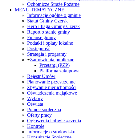
Ochotnicze Straże Pożarne
MENU TEMATYCZNE
Informacje ogólne o gminie
Statut Gminy Czersk
Herb i flaga Gminy Czersk
Raport o stanie gminy
Finanse gminy
Podatki i opłaty lokalne
Dostępność
Strategia i programy
Zamówienia publiczne
Przetargi (PZP)
Platforma zakupowa
Rejestr Umów
Planowanie przestrzenne
Zbywanie nieruchomości
Oświadczenia majątkowe
Wybory
Oświata
Pomoc społeczna
Oferty pracy
Ogłoszenia i obwieszczenia
Kontrole
Informacje o środowisku
Konsultacje Społeczne