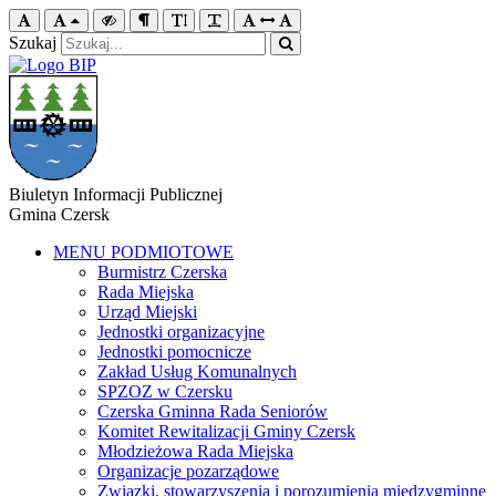
Szukaj
Biuletyn Informacji Publicznej
Gmina Czersk
MENU PODMIOTOWE
Burmistrz Czerska
Rada Miejska
Urząd Miejski
Jednostki organizacyjne
Jednostki pomocnicze
Zakład Usług Komunalnych
SPZOZ w Czersku
Czerska Gminna Rada Seniorów
Komitet Rewitalizacji Gminy Czersk
Młodzieżowa Rada Miejska
Organizacje pozarządowe
Związki, stowarzyszenia i porozumienia międzygminne