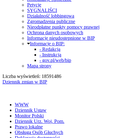
Petycje
SYGNALIŚCI
Działalność lobbingowa
Zgromadzenia publiczne
Nieodpłatne punkty pomocy prawnej
Ochrona danych osobowych
Informacje nieudostępnione w BIP
Informacje o BIP:
- Redakcja
- Instrukcja
- gov.pl/web/bip
Mapa strony
Liczba wyświetleń: 18591486
Dziennik zmian w BIP
WWW
Dziennik Ustaw
Monitor Polski
Dziennik Urz. Woj. Pom.
Prawo lokalne
Obsługa Osób Głuchych
Deklaracja dostępności