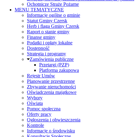
Ochotnicze Straże Pożarne
MENU TEMATYCZNE
Informacje ogólne o gminie
Statut Gminy Czersk
Herb i flaga Gminy Czersk
Raport o stanie gminy
Finanse gminy
Podatki i opłaty lokalne
Dostępność
Strategia i programy
Zamówienia publiczne
Przetargi (PZP)
Platforma zakupowa
Rejestr Umów
Planowanie przestrzenne
Zbywanie nieruchomości
Oświadczenia majątkowe
Wybory
Oświata
Pomoc społeczna
Oferty pracy
Ogłoszenia i obwieszczenia
Kontrole
Informacje o środowisku
Konsultacje Społeczne