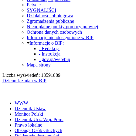
Petycje
SYGNALIŚCI
Działalność lobbingowa
Zgromadzenia publiczne
Nieodpłatne punkty pomocy prawnej
Ochrona danych osobowych
Informacje nieudostępnione w BIP
Informacje o BIP:
- Redakcja
- Instrukcja
- gov.pl/web/bip
Mapa strony
Liczba wyświetleń: 18591889
Dziennik zmian w BIP
WWW
Dziennik Ustaw
Monitor Polski
Dziennik Urz. Woj. Pom.
Prawo lokalne
Obsługa Osób Głuchych
Deklaracja dostępności