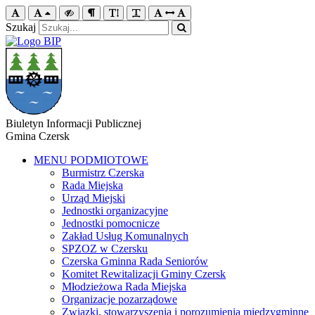
Szukaj
Biuletyn Informacji Publicznej
Gmina Czersk
MENU PODMIOTOWE
Burmistrz Czerska
Rada Miejska
Urząd Miejski
Jednostki organizacyjne
Jednostki pomocnicze
Zakład Usług Komunalnych
SPZOZ w Czersku
Czerska Gminna Rada Seniorów
Komitet Rewitalizacji Gminy Czersk
Młodzieżowa Rada Miejska
Organizacje pozarządowe
Związki, stowarzyszenia i porozumienia międzygminne