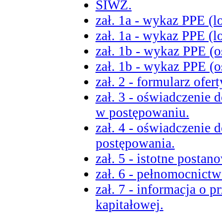
SIWZ.
zał. 1a - wykaz PPE (lo
zał. 1a - wykaz PPE (lo
zał. 1b - wykaz PPE (o
zał. 1b - wykaz PPE (o
zał. 2 - formularz ofert
zał. 3 - oświadczenie 
w postępowaniu.
zał. 4 - oświadczenie 
postępowania.
zał. 5 - istotne posta
zał. 6 - pełnomocnictw
zał. 7 - informacja o p
kapitałowej.