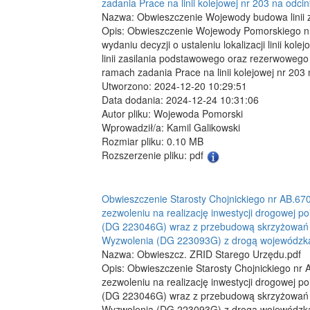
zadania Prace na linii kolejowej nr 203 na odci
Nazwa: Obwieszczenie Wojewody budowa linii z
Opis: Obwieszczenie Wojewody Pomorskiego nr 
wydaniu decyzji o ustaleniu lokalizacji linii ko
linii zasilania podstawowego oraz rezerwowego
ramach zadania Prace na linii kolejowej nr 203
Utworzono: 2024-12-20 10:29:51
Data dodania: 2024-12-24 10:31:06
Autor pliku: Wojewoda Pomorski
Wprowadził/a: Kamil Galikowski
Rozmiar pliku: 0.10 MB
Rozszerzenie pliku: pdf
Obwieszczenie Starosty Chojnickiego nr AB.670
zezwoleniu na realizację inwestycji drogowej p
(DG 223046G) wraz z przebudową skrzyżowań d
Wyzwolenia (DG 223093G) z drogą wojewódzką 
Nazwa: Obwieszcz. ZRID Starego Urzędu.pdf
Opis: Obwieszczenie Starosty Chojnickiego nr A
zezwoleniu na realizację inwestycji drogowej p
(DG 223046G) wraz z przebudową skrzyżowań d
Wyzwolenia (DG 223093G) z drogą wojewódzką 